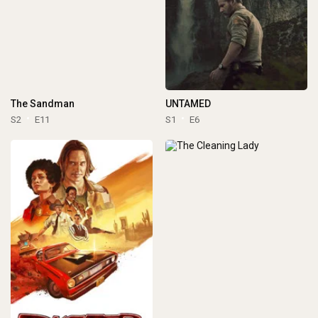
The Sandman
UNTAMED
S2
E11
S1
E6