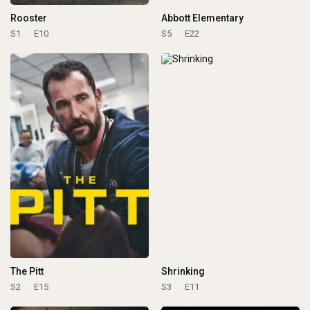
Rooster
Abbott Elementary
S1
E10
S5
E22
The Pitt
Shrinking
S2
E15
S3
E11