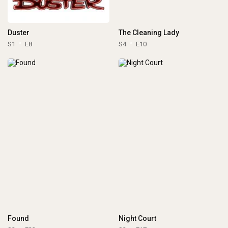
Duster
The Cleaning Lady
S1
E8
S4
E10
Found
Night Court