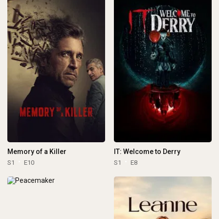
Memory of a Killer
IT: Welcome to Derry
S1
E10
S1
E8