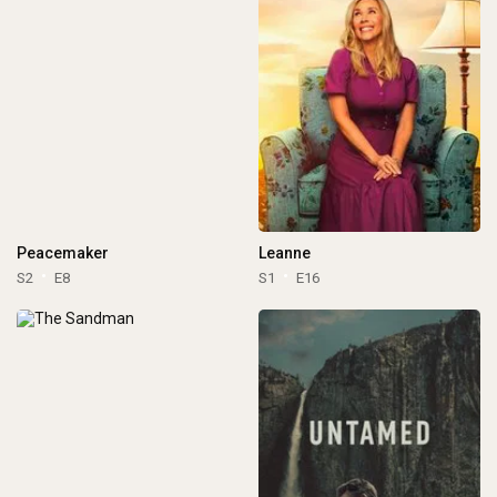
Peacemaker
Leanne
S2
E8
S1
E16