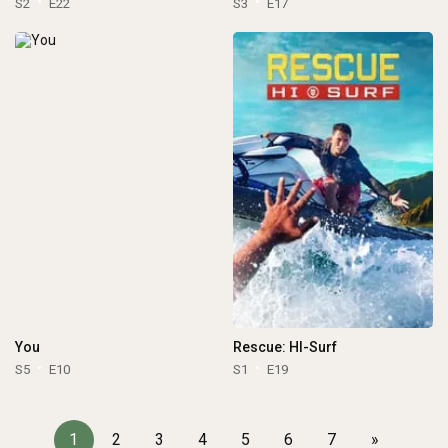
S2
E22
S3
E17
You
Rescue: HI-Surf
S5
E10
S1
E19
1
2
3
4
5
6
7
»