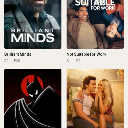
Brilliant Minds
Not Suitable for Work
S2
E20
S1
E9