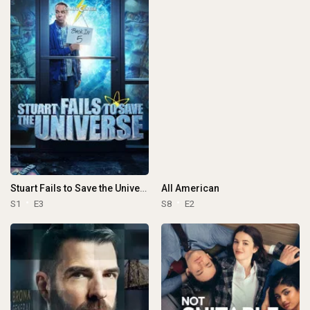
Stuart Fails to Save the Universe
All American
S1
E3
S8
E2