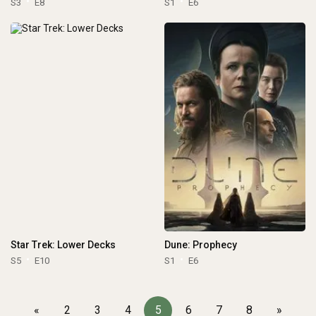
S3
E8
S1
E6
Star Trek: Lower Decks
Dune: Prophecy
S5
E10
S1
E6
«
2
3
4
5
6
7
8
»