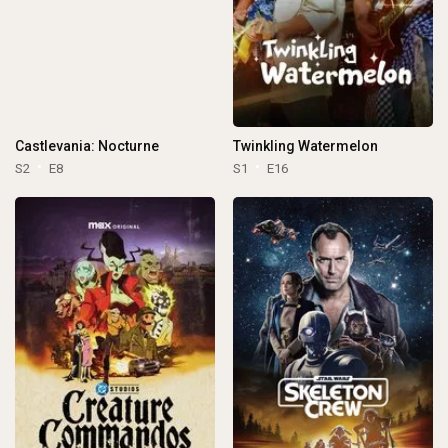
Castlevania: Nocturne
Twinkling Watermelon
S2
E8
S1
E16