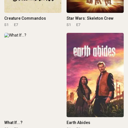
Creature Commandos
Star Wars: Skeleton Crew
S1
E7
S1
E7
What If...?
Earth Abides