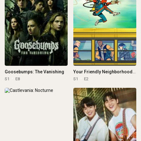
Goosebumps: The Vanishing
Your Friendly Neighborhood Spider-Man
S1
E8
S1
E2