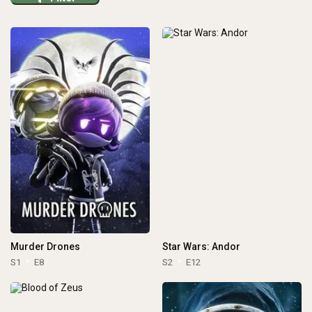
Murder Drones
Star Wars: Andor
S1
E8
S2
E12