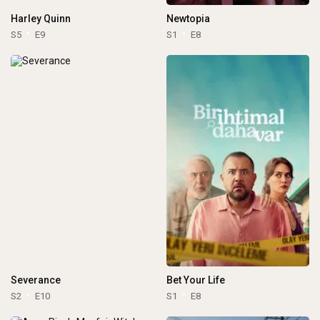
Harley Quinn
Newtopia
S5
E9
S1
E8
Severance
Bet Your Life
S2
E10
S1
E8