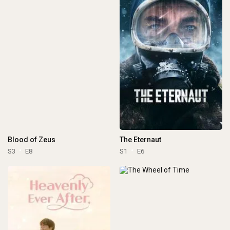
Blood of Zeus
The Eternaut
S3
E8
S1
E6