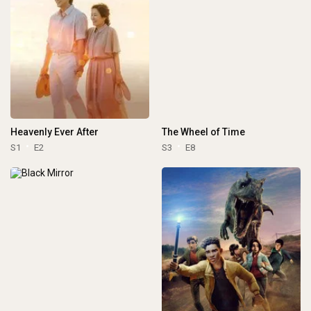
Heavenly Ever After
The Wheel of Time
S1
E2
S3
E8